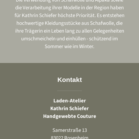
Die Verwendung von Schafwolle und Alpaka sowie
die Verarbeitung ihrer Modelle in der Region haben
für Kathrin Schiefer höchste Priorität. Es entstehen
hochwertige Kleidungsstücke aus Schafwolle, die
ihre Trägerin ein Leben lang zu allen Gelegenheiten
umschmeicheln und einhüllen - schützend im
Sommer wie im Winter.
Kontakt
Laden-Atelier
Kathrin Schiefer
Handgewebte Couture
Samerstraße 13
83022 Rosenheim