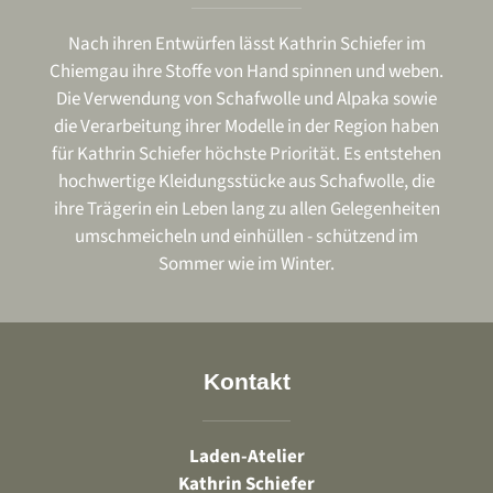
Nach ihren Entwürfen lässt Kathrin Schiefer im
Chiemgau ihre Stoffe von Hand spinnen und weben.
Die Verwendung von Schafwolle und Alpaka sowie
die Verarbeitung ihrer Modelle in der Region haben
für Kathrin Schiefer höchste Priorität. Es entstehen
hochwertige Kleidungsstücke aus Schafwolle, die
ihre Trägerin ein Leben lang zu allen Gelegenheiten
umschmeicheln und einhüllen - schützend im
Sommer wie im Winter.
Kontakt
Laden-Atelier
Kathrin Schiefer