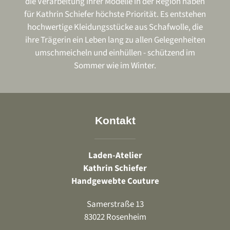
die Verarbeitung ihrer Modelle in der Region haben
für Kathrin Schiefer höchste Priorität. Es entstehen
hochwertige Kleidungsstücke aus Schafwolle, die
ihre Trägerin ein Leben lang zu allen Gelegenheiten
umschmeicheln und einhüllen - schützend im
Sommer wie im Winter.
Kontakt
Laden-Atelier
Kathrin Schiefer
Handgewebte Couture
Samerstraße 13
83022 Rosenheim