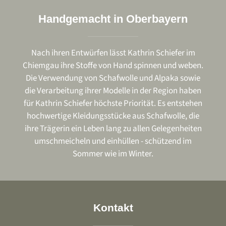
Handgemacht in Oberbayern
Nach ihren Entwürfen lässt Kathrin Schiefer im
Chiemgau ihre Stoffe von Hand spinnen und weben.
Die Verwendung von Schafwolle und Alpaka sowie
die Verarbeitung ihrer Modelle in der Region haben
für Kathrin Schiefer höchste Priorität. Es entstehen
hochwertige Kleidungsstücke aus Schafwolle, die
ihre Trägerin ein Leben lang zu allen Gelegenheiten
umschmeicheln und einhüllen - schützend im
Sommer wie im Winter.
Kontakt