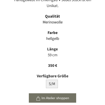
Handgewebt im Chiemgau ♥ Jedes Stück ist ein
Unikat.
Qualität
Merinowolle
Farbe
hellgelb
Länge
59 cm
350 €
Verfügbare Größe
S/M
Im Atelier shoppen