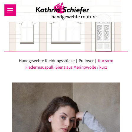
Zum Hauptinhalt springen
Handgewebte Kleidungsstücke
Pullover
Kurzarm
Fledermauspulli Siena aus Merinowolle / kurz