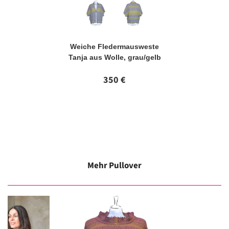
Weiche Fledermausweste
Tanja aus Wolle, grau/gelb
350 €
Grid #4 is empty.
Please add content or disable.
Mehr Pullover