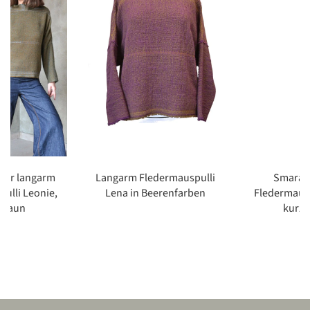
er langarm
Langarm Fledermauspulli
Smarag
ulli Leonie,
Lena in Beerenfarben
Fledermausp
braun
kurze